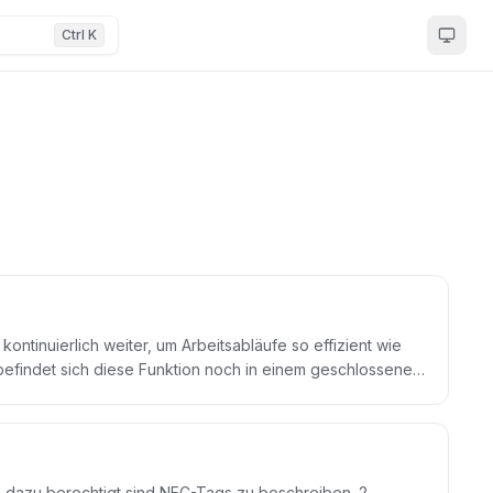
Ctrl K
ll befindet sich diese Funktion noch in einem geschlossenen
gen Gerät bestimmte Aktionen auslösen können. In
gte Bereiche wie Zähler, Sachanlagen, Zeiterfassung oder