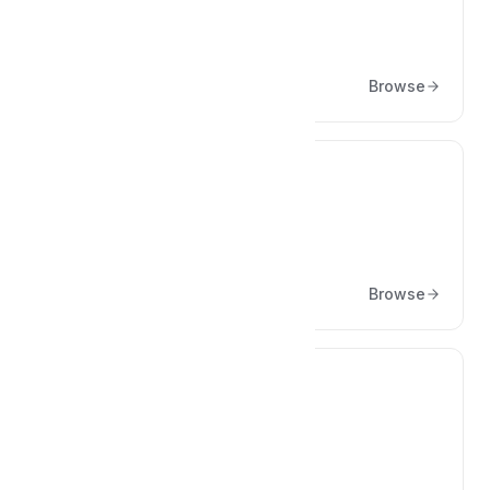
Administration
Mein Unternehmen, Benutzer, etc
Browse
⏱️
Zeiterfassung
Browse
🖥️
Partneranbindungen