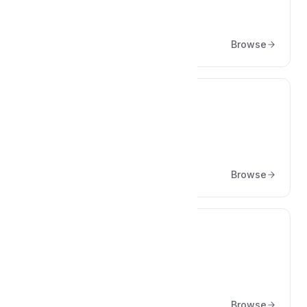
Erste Schritte
Browse
❓
Allgemein
Browse
🏘️
Objekte
Browse