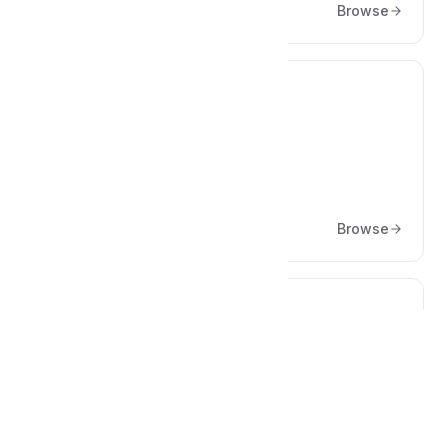
Browse
🚀
Releases
Versionen & Neuerungen
Browse
📲
NFC
Browse