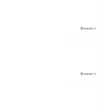
📋
Leistungskataloge
Browse
🚚
Abfuhrpläne
Browse
⚙️