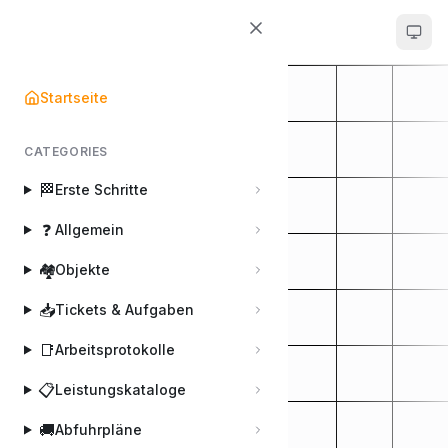
Hausmeisterapp.com
Startseite
CATEGORIES
🏁
Erste Schritte
❓
Allgemein
🏘️
Objekte
📥
Tickets & Aufgaben
📑
Arbeitsprotokolle
📋
Leistungskataloge
🚚
Abfuhrpläne