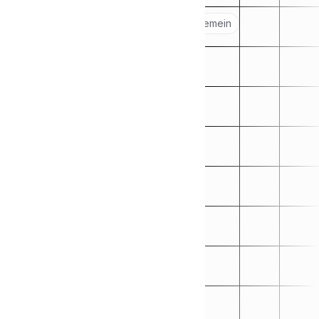
Popular topics:
Erste Schritte
Allgemein
🏁
❓
Objekte
🏘️