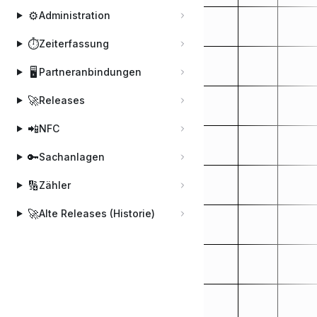
⚙️
Administration
⏱️
Zeiterfassung
🖥️
Partneranbindungen
🚀
Releases
📲
NFC
🔑
Sachanlagen
🔢
Zähler
🚀
Alte Releases (Historie)