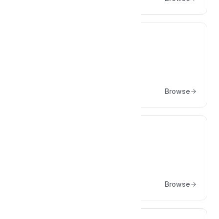
📥
Tickets & Aufgaben
Browse
📑
Arbeitsprotokolle
Browse