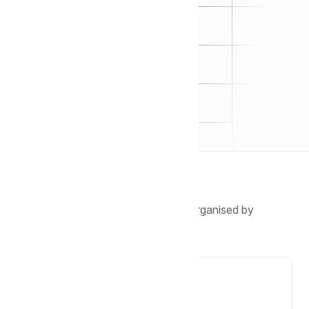
Browse by topic
Find guides, tutorials, and answers organised by
category.
🏁