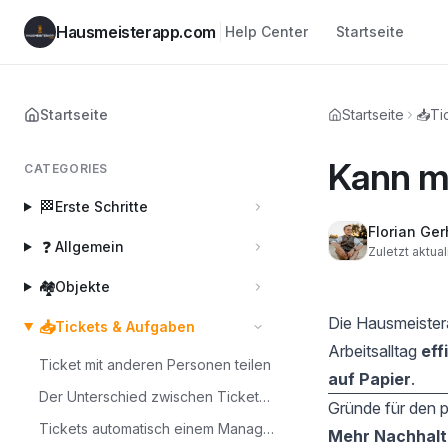
Hausmeisterapp.com
Help Center
Startseite
Startseite
Startseite
📥
Ti
Kann m
CATEGORIES
🏁
Erste Schritte
Florian Ger
❓
Allgemein
Zuletzt aktual
🏘️
Objekte
Die Hausmeister
📥
Tickets & Aufgaben
Arbeitsalltag
eff
Ticket mit anderen Personen teilen
auf Papier
.
Der Unterschied zwischen Tickets und Aufgaben
Gründe für den 
Tickets automatisch einem Manager/Mitarbeiter zuordnen
Mehr Nachhalt