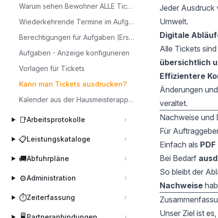
Warum sehen Bewohner ALLE Tickets? Option: privates Ticket
Jeder Ausdruck v
Umwelt.
Wiederkehrende Termine im Aufgabenkalender anlegen
Digitale Abläuf
Berechtigungen für Aufgaben (Erstellen, Bearbeiten, Löschen)
Alle Tickets sind
Aufgaben - Anzeige konfigurieren
übersichtlich u
Vorlagen für Tickets
Effizientere K
Kann man Tickets ausdrucken?
Änderungen und
Kalender aus der Hausmeisterapp freigeben und in anderen Kalendersystemen abonnieren
veraltet.
Nachweise und 
📑
Arbeitsprotokolle
Für Auftraggebe
📋
Leistungskataloge
Einfach als
PDF 
Bei Bedarf
ausd
🚚
Abfuhrpläne
So bleibt der Abl
⚙️
Administration
Nachweise
hab
⏱️
Zeiterfassung
Zusammenfassu
Unser Ziel ist es,
🖥️
Partneranbindungen